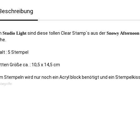
Beschreibung
n
sind diese tollen Clear Stamp`s aus der
Studio Light
Snowy Afternoon
he.
alt : 5 Stempel
tten Größe ca. : 10,5 x 14,5 cm
 Stempeln wird nur noch ein Acryl block benötigt und ein Stempelkis
begriffe: