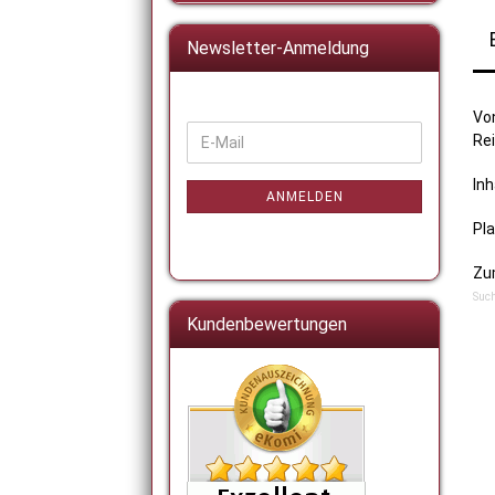
Newsletter-Anmeldung
Vo
WEITER
Rei
E-
ZUR
Mail
NEWSLETTER-
Inh
ANMELDUNG
ANMELDEN
Pla
Zum
Such
Kundenbewertungen