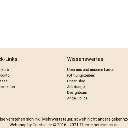
ck-Links
Wissenswertes
nkorb
Über uns und unseren Laden
 Konto
(Öffnungszeiten)
asse
Unser Blog
elaktion
Anleitungen
Designteam
Angel Police
eise verstehen sich inkl. Mehrwertsteuer, soweit nicht anders gekennz
Webshop by
Gambio.de
© 2016 - 2021 Theme bei
xycons.de