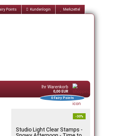
iry Points
Kundenlogin
Merkzettel
Ihr Warenkorb
0,00 EUR
0
Fairy Points
-30%
Studio Light Clear Stamps -
Snowy Afternoon - Time to