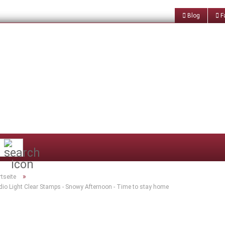
Blog
Fa
Suche...
»
rtseite
dio Light Clear Stamps - Snowy Afternoon - Time to stay home