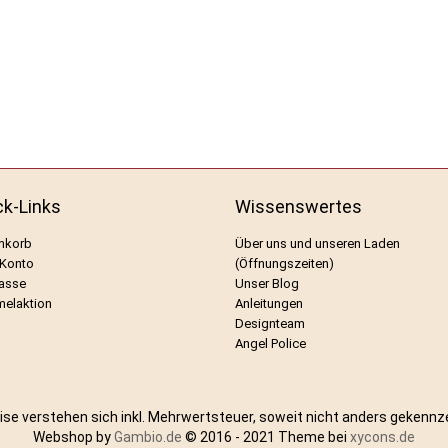
ck-Links
Wissenswertes
nkorb
Über uns und unseren Laden
 Konto
(Öffnungszeiten)
asse
Unser Blog
elaktion
Anleitungen
Designteam
Angel Police
eise verstehen sich inkl. Mehrwertsteuer, soweit nicht anders gekennz
Webshop by
Gambio.de
© 2016 - 2021 Theme bei
xycons.de