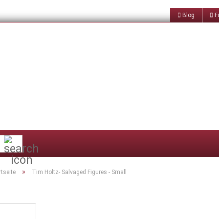
Blog
Fa
Suche...
»
rtseite
Tim Holtz- Salvaged Figures - Small