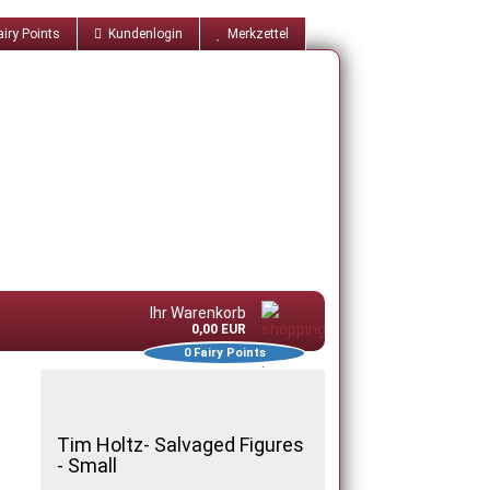
iry Points
Kundenlogin
Merkzettel
Ihr Warenkorb
0,00 EUR
0
Fairy Points
Tim Holtz- Salvaged Figures
- Small