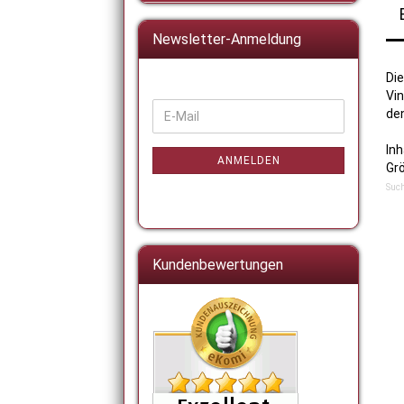
Newsletter-Anmeldung
Die
Vin
WEITER
de
E-
ZUR
Mail
NEWSLETTER-
Inh
ANMELDUNG
ANMELDEN
Grö
Such
Kundenbewertungen