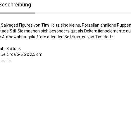
Beschreibung
 Salvaged Figures von Tim Holtz sind kleine, Porzellan ähnliche Puppe
tage Stil. Sie machen sich besonders gut als Dekorationselemente au
n Aufbewahrungskoffern oder den Setzkästen von Tim Holtz
alt: 3 Stück
ße circa 5-6,5 x 2,5 cm
begriffe: